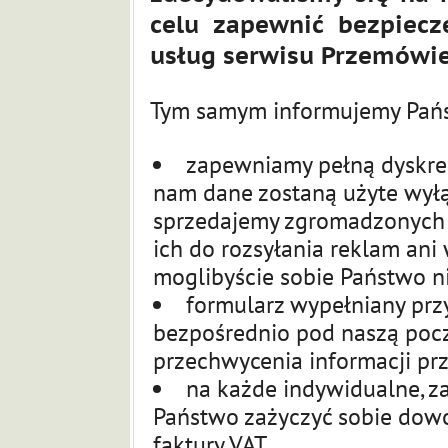
celu zapewnić bezpiec
usług serwisu Przemówie
Tym samym informujemy Pańs
zapewniamy pełną dyskrec
nam dane zostaną użyte wyłąc
sprzedajemy zgromadzonych 
ich do rozsyłania reklam ani
moglibyście sobie Państwo ni
formularz wypełniany prz
bezpośrednio pod naszą pocz
przechwycenia informacji pr
na każde indywidualne, 
Państwo zażyczyć sobie dow
faktury
VAT
.