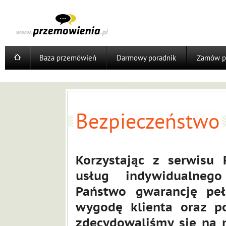
Baza przemówień
Darmowy poradnik
Zamów p
Bezpieczeństwo
Korzystając z serwisu 
usług indywidualneg
Państwo gwarancję peł
wygodę klienta oraz p
zdecydowaliśmy się na 