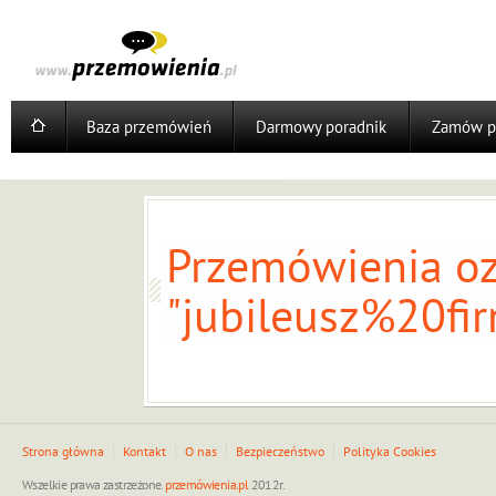
Baza przemówień
Darmowy poradnik
Zamów p
Przemówienia oz
"jubileusz%20fir
Strona główna
Kontakt
O nas
Bezpieczeństwo
Polityka Cookies
Wszelkie prawa zastrzeżone.
przemówienia.pl
2012r.