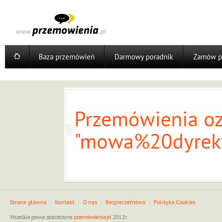
Baza przemówień
Darmowy poradnik
Zamów p
Przemówienia oz
"mowa%20dyrekt
Strona główna
Kontakt
O nas
Bezpieczeństwo
Polityka Cookies
Wszelkie prawa zastrzeżone.
przemówienia.pl
2012r.