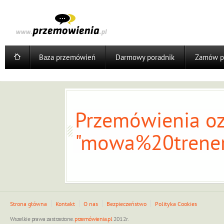
Baza przemówień
Darmowy poradnik
Zamów p
Przemówienia oz
"mowa%20trener
Strona główna
Kontakt
O nas
Bezpieczeństwo
Polityka Cookies
Wszelkie prawa zastrzeżone.
przemówienia.pl
2012r.