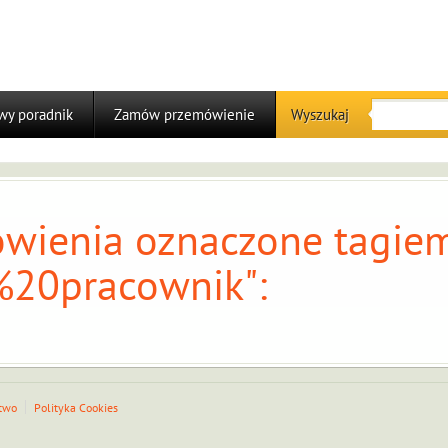
y poradnik
Zamów przemówienie
Wyszukaj
wienia oznaczone tagiem
20pracownik":
two
Polityka Cookies