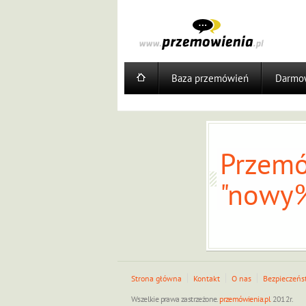
Baza przemówień
Darmow
Przemó
"nowy%
Strona główna
Kontakt
O nas
Bezpieczeńs
Wszelkie prawa zastrzeżone.
przemówienia.pl
2012r.