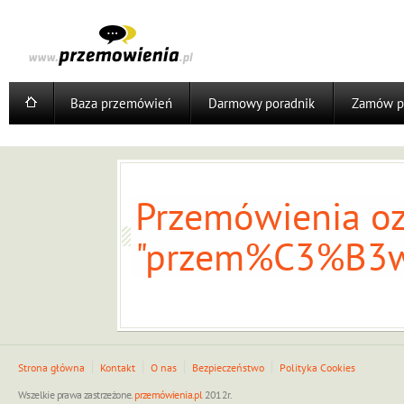
Baza przemówień
Darmowy poradnik
Zamów p
Przemówienia oz
"przem%C3%B3wi
Strona główna
Kontakt
O nas
Bezpieczeństwo
Polityka Cookies
Wszelkie prawa zastrzeżone.
przemówienia.pl
2012r.