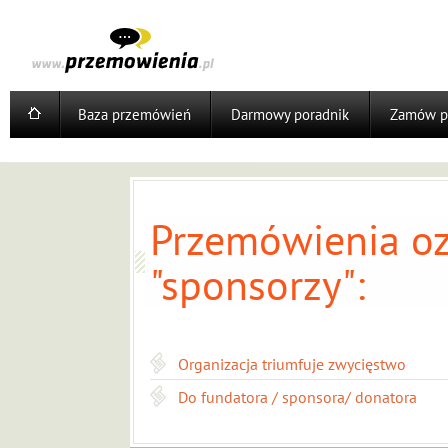
Baza przemówień
Darmowy poradnik
Zamów p
Przemówienia oz
"sponsorzy":
Organizacja triumfuje zwycięstwo
Do fundatora / sponsora/ donatora