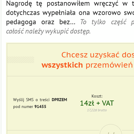
Nagrodę tę postanowiłem wręczyć w t
dotychczas wypełniała ona wzorowo swo
pedagoga oraz bez…
To tylko część 
całość należy wykupić dostęp.
Chcesz uzyskać do
wszystkich
przemówień 
Koszt:
Wyślij SMS o treści
DPRZEM
14zł + VAT
pod numer
91455
17,22zł brutto