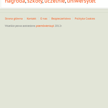
nagroda
,
szkoły
,
uczelnie
,
uniwersytet
Strona główna
Kontakt
O nas
Bezpieczeństwo
Polityka Cookies
Wszelkie prawa zastrzeżone.
przemówienia.pl
2012r.