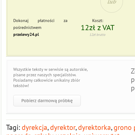
Dokonaj płatności za
Koszt:
12zł z VAT
pośrednictwem
przelewy24.pl
12zł brutto
Z
Wszystkie teksty w serwisie są
autorskie
,
pisane przez naszych specjalistów.
p
Posiadamy całkowicie
unikalny zbiór
tekstów
!
p
Pobierz darmową próbkę
Tagi:
dyrekcja
,
dyrektor
,
dyrektorka
,
grono 