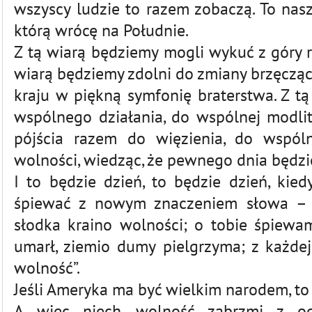
wszyscy ludzie to razem zobaczą. To nasza
którą wrócę na Południe.
Z tą wiarą będziemy mogli wykuć z góry r
wiarą będziemy zdolni do zmiany brzęcz
kraju w piękną symfonię braterstwa. Z t
wspólnego działania, do wspólnej modlit
pójścia razem do więzienia, do wspól
wolności, wiedząc, że pewnego dnia będzi
I to będzie dzień, to będzie dzień, kie
śpiewać z nowym znaczeniem słowa – “
słodka kraino wolności; o tobie śpiewam
umarł, ziemio dumy pielgrzyma; z każdej
wolność”.
Jeśli Ameryka ma być wielkim narodem, to 
A więc niech wolność zabrzmi z o