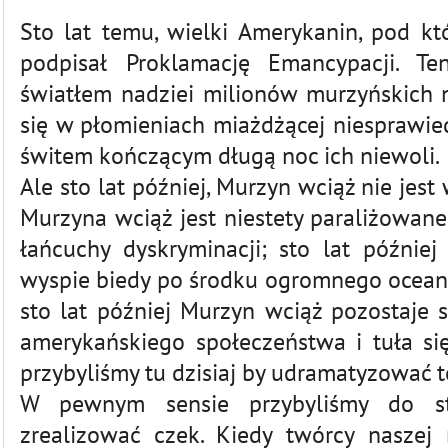
Sto lat temu, wielki Amerykanin, pod kt
podpisał Proklamację Emancypacji. Te
światłem nadziei milionów murzyńskich n
się w płomieniach miażdżącej niesprawied
świtem kończącym długą noc ich niewoli.
Ale sto lat później, Murzyn wciąż nie jest 
Murzyna wciąż jest niestety paraliżowane
łańcuchy dyskryminacji; sto lat późnie
wyspie biedy po środku ogromnego ocean
sto lat później Murzyn wciąż pozostaje 
amerykańskiego społeczeństwa i tuła si
przybyliśmy tu dzisiaj by udramatyzować t
W pewnym sensie przybyliśmy do st
zrealizować czek. Kiedy twórcy naszej r