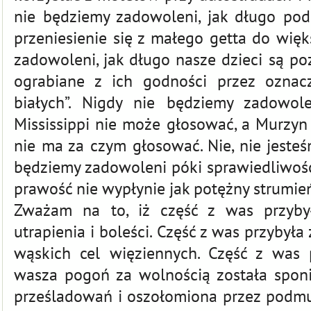
nie będziemy zadowoleni, jak długo p
przeniesienie się z małego getta do wię
zadowoleni, jak długo nasze dzieci są p
ograbiane z ich godności przez oznac
białych”. Nigdy nie będziemy zadowol
Mississippi nie może głosować, a Murzyn
nie ma za czym głosować. Nie, nie jesteś
będziemy zadowoleni póki sprawiedliwość 
prawość nie wypłynie jak potężny strumie
Zważam na to, iż część z was przybył
utrapienia i boleści. Część z was przybył
wąskich cel więziennych. Część z was 
wasza pogoń za wolnością została spon
prześladowań i oszołomiona przez podmuc