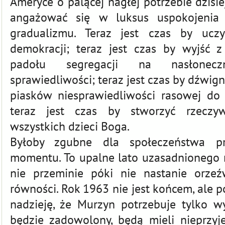
Ameryce o palącej nagłej potrzebie dzisie
angażować się w luksus uspokojenia
gradualizmu. Teraz jest czas by uczy
demokracji; teraz jest czas by wyjść 
padołu segregacji na nasłonec
sprawiedliwości; teraz jest czas by dźwi
piasków niesprawiedliwości rasowej do s
teraz jest czas by stworzyć rzeczyw
wszystkich dzieci Boga.
Byłoby zgubne dla społeczeństwa pr
momentu. To upalne lato uzasadnionego
nie przeminie póki nie nastanie orzeź
równości. Rok 1963 nie jest końcem, ale po
nadzieję, że Murzyn potrzebuje tylko wy
będzie zadowolony, będą mieli nieprzy