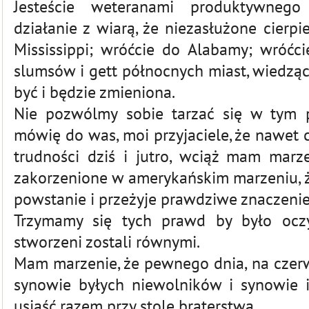
Jesteście weteranami produktywnego c
działanie z wiarą, że niezasłużone cierpi
Mississippi; wróćcie do Alabamy; wróćci
slumsów i gett północnych miast, wiedząc
być i będzie zmieniona.
Nie pozwólmy sobie tarzać się w tym p
mówię do was, moi przyjaciele, że nawet
trudności dziś i jutro, wciąż mam marz
zakorzenione w amerykańskim marzeniu, 
powstanie i przeżyje prawdziwe znaczeni
Trzymamy się tych prawd by było oczy
stworzeni zostali równymi.
Mam marzenie, że pewnego dnia, na czer
synowie byłych niewolników i synowie i
usiąść razem przy stole braterstwa.