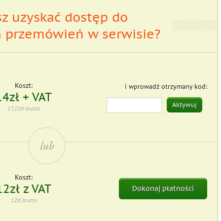
z uzyskać dostęp do
h
przemówień w serwisie?
Koszt:
i wprowadź otrzymany kod:
14zł + VAT
Aktywuj
17,22zł brutto
Koszt:
12zł z VAT
Dokonaj płatności
12zł brutto