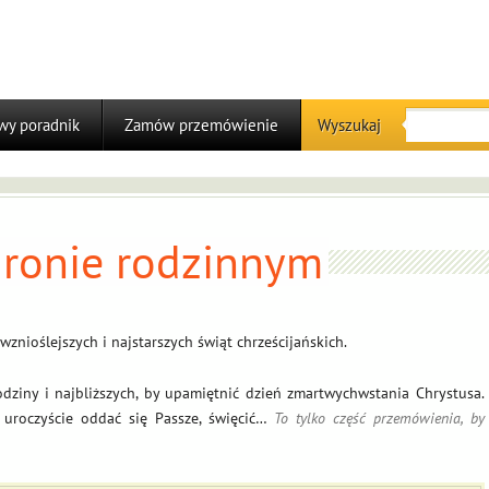
y poradnik
Zamów przemówienie
Wyszukaj
gronie rodzinnym
znioślejszych i najstarszych świąt chrześcijańskich.
ziny i najbliższych, by upamiętnić dzień zmartwychwstania Chrystusa.
y uroczyście oddać się Passze, święcić…
To tylko część przemówienia, by