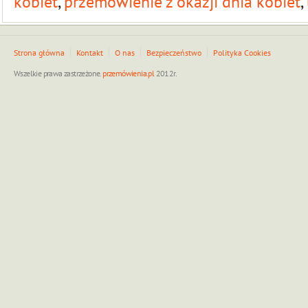
kobiet
,
przemówienie z okazji dnia kobiet
,
Strona główna
Kontakt
O nas
Bezpieczeństwo
Polityka Cookies
Wszelkie prawa zastrzeżone.
przemówienia.pl
2012r.