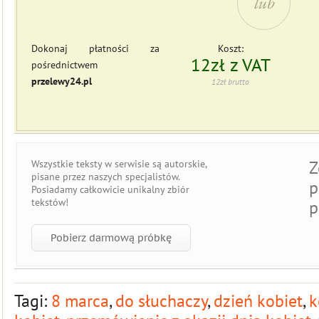
Dokonaj płatności za
Koszt:
12zł z VAT
pośrednictwem
przelewy24.pl
12zł brutto
Z
Wszystkie teksty w serwisie są
autorskie
,
pisane przez naszych specjalistów.
p
Posiadamy całkowicie
unikalny zbiór
tekstów
!
p
Pobierz darmową próbkę
Tagi:
8 marca
,
do słuchaczy
,
dzień kobiet
,
k