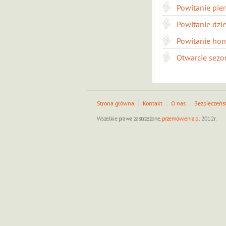
Powitanie pie
Powitanie dzie
Powitanie hon
Otwarcie sez
Strona główna
Kontakt
O nas
Bezpieczeńs
Wszelkie prawa zastrzeżone.
przemówienia.pl
2012r.