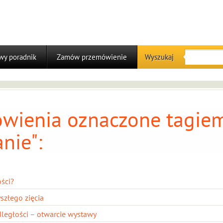
y poradnik
Zamów przemówienie
Wyszukaj
wienia oznaczone tagiem
nie":
ści?
szłego zięcia
ległości – otwarcie wystawy