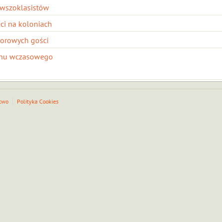
rwszoklasistów
ci na koloniach
orowych gości
onu wczasowego
two
Polityka Cookies