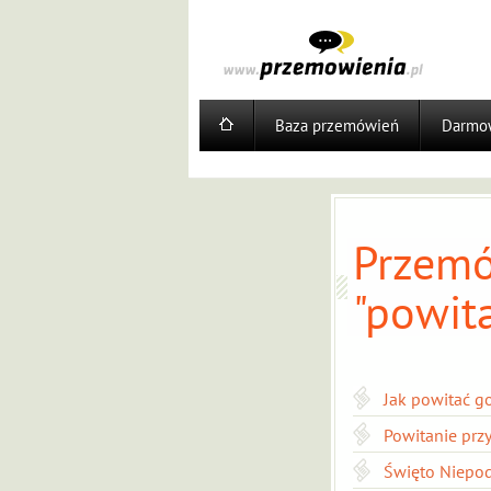
Baza przemówień
Darmow
Przemó
"powita
Jak powitać go
Powitanie przy
Święto Niepod