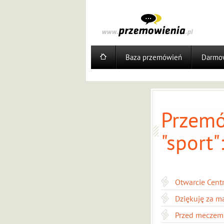
Baza przemówień
Darmow
Przemó
"sport"
Otwarcie Cen
Dziękuję za m
Przed meczem