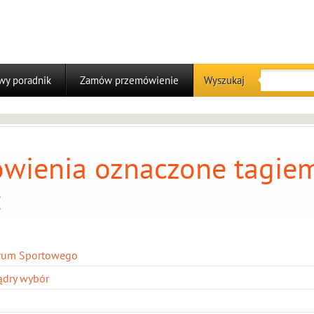
y poradnik
Zamów przemówienie
Wyszukaj
wienia oznaczone tagiem
:
trum Sportowego
ądry wybór