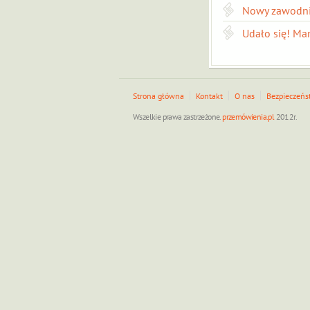
Nowy zawodn
Udało się! Ma
Strona główna
Kontakt
O nas
Bezpieczeńs
Wszelkie prawa zastrzeżone.
przemówienia.pl
2012r.