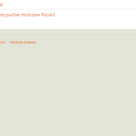
ik
my puchar mistrzów Polski!
two
Polityka Cookies