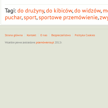
Tagi:
do drużyny
,
do kibiców
,
do widzów
,
m
puchar
,
sport
,
sportowe przemówienie
,
zw
Strona główna
Kontakt
O nas
Bezpieczeństwo
Polityka Cookies
Wszelkie prawa zastrzeżone.
przemówienia.pl
2012r.