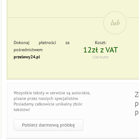
Dokonaj płatności za
Koszt:
12zł z VAT
pośrednictwem
przelewy24.pl
12zł brutto
Z
Wszystkie teksty w serwisie są
autorskie
,
pisane przez naszych specjalistów.
p
Posiadamy całkowicie
unikalny zbiór
tekstów
!
p
Pobierz darmową próbkę