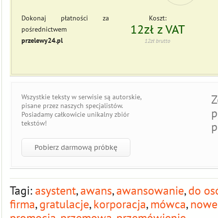
Dokonaj płatności za
Koszt:
12zł z VAT
pośrednictwem
przelewy24.pl
12zł brutto
Z
Wszystkie teksty w serwisie są
autorskie
,
pisane przez naszych specjalistów.
p
Posiadamy całkowicie
unikalny zbiór
tekstów
!
p
Pobierz darmową próbkę
Tagi:
asystent
,
awans
,
awansowanie
,
do os
firma
,
gratulacje
,
korporacja
,
mówca
,
nowe
promocja
,
przemowa
,
przemówienie