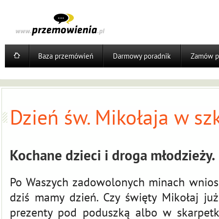
Baza przemówień
Darmowy poradnik
Zamów p
Dzień św. Mikołaja w sz
Kochane dzieci i droga młodzieży.
Po Waszych zadowolonych minach wniosku
dziś mamy dzień. Czy święty Mikołaj już
prezenty pod poduszką albo w skarpetk