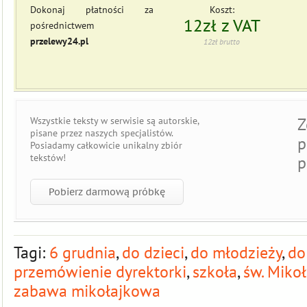
Dokonaj płatności za
Koszt:
12zł z VAT
pośrednictwem
przelewy24.pl
12zł brutto
Z
Wszystkie teksty w serwisie są
autorskie
,
pisane przez naszych specjalistów.
p
Posiadamy całkowicie
unikalny zbiór
tekstów
!
p
Pobierz darmową próbkę
Tagi:
6 grudnia
,
do dzieci
,
do młodzieży
,
do
przemówienie dyrektorki
,
szkoła
,
św. Mikoł
zabawa mikołajkowa