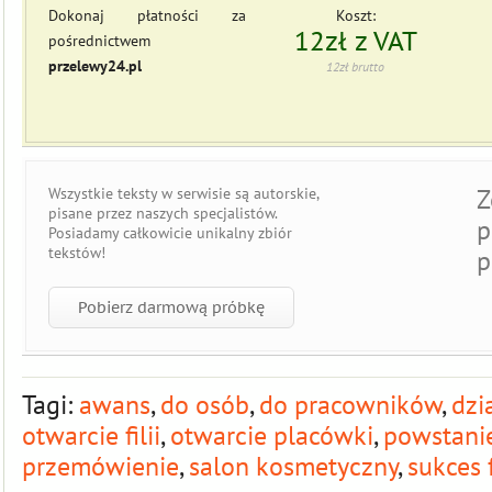
Dokonaj płatności za
Koszt:
12zł z VAT
pośrednictwem
przelewy24.pl
12zł brutto
Z
Wszystkie teksty w serwisie są
autorskie
,
pisane przez naszych specjalistów.
p
Posiadamy całkowicie
unikalny zbiór
tekstów
!
p
Pobierz darmową próbkę
Tagi:
awans
,
do osób
,
do pracowników
,
dzi
otwarcie filii
,
otwarcie placówki
,
powstanie 
przemówienie
,
salon kosmetyczny
,
sukces 