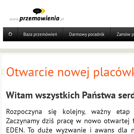
Baza przemówień
Darmowy poradnik
Zamów p
Otwarcie nowej placówk
Witam wszystkich Państwa serd
Rozpoczyna się kolejny, ważny etap w
Zaczynamy dziś pracę w nowo otwartej f
EDEN
. To duże wyzwanie i awans dla n