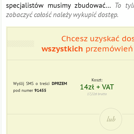
specjalistów musimy zbudować…
To ty
zobaczyć całość należy wykupić dostęp.
Chcesz uzyskać do
wszystkich
przemówień 
Koszt:
Wyślij SMS o treści
DPRZEM
14zł + VAT
pod numer
91455
17,22zł brutto