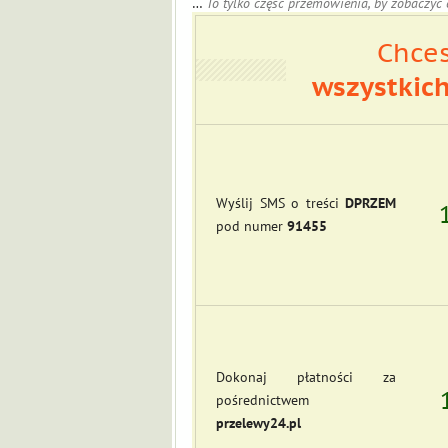
…
To tylko część przemówienia, by zobaczyć 
Chces
wszystkic
Wyślij SMS o treści
DPRZEM
pod numer
91455
Dokonaj płatności za
pośrednictwem
przelewy24.pl