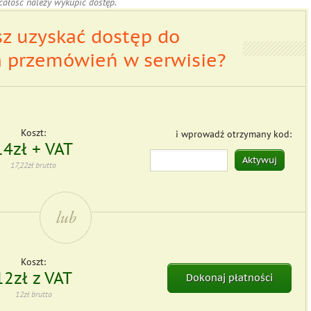
całość należy wykupić dostęp.
z uzyskać dostęp do
h
przemówień w serwisie?
Koszt:
i wprowadź otrzymany kod:
14zł + VAT
Aktywuj
17,22zł brutto
Koszt:
12zł z VAT
Dokonaj płatności
12zł brutto