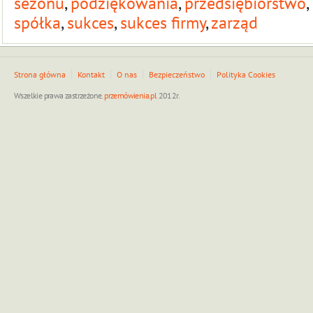
sezonu
,
podziękowania
,
przedsiębiorstwo
,
spółka
,
sukces
,
sukces firmy
,
zarząd
Strona główna
Kontakt
O nas
Bezpieczeństwo
Polityka Cookies
Wszelkie prawa zastrzeżone.
przemówienia.pl
2012r.