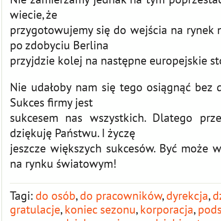
wiecie, że
przygotowujemy się do wejścia na rynek n
po zdobyciu Berlina
przyjdzie kolej na następne europejskie st
Nie udałoby nam się tego osiągnąć bez 
Sukces firmy jest
sukcesem nas wszystkich. Dlatego prze
dziękuję Państwu. I życzę
jeszcze większych sukcesów. Być może wk
na rynku światowym!
Tagi:
do osób
,
do pracowników
,
dyrekcja
,
d
gratulacje
,
koniec sezonu
,
korporacja
,
pod