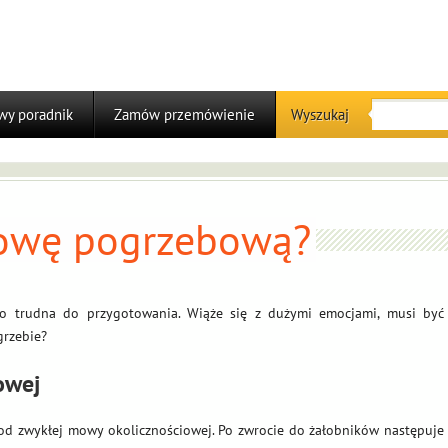
y poradnik
Zamów przemówienie
Wyszukaj
mowę pogrzebową?
o trudna do przygotowania. Wiąże się z dużymi emocjami, musi być
grzebie?
owej
od zwykłej mowy okolicznościowej. Po zwrocie do żałobników następuje