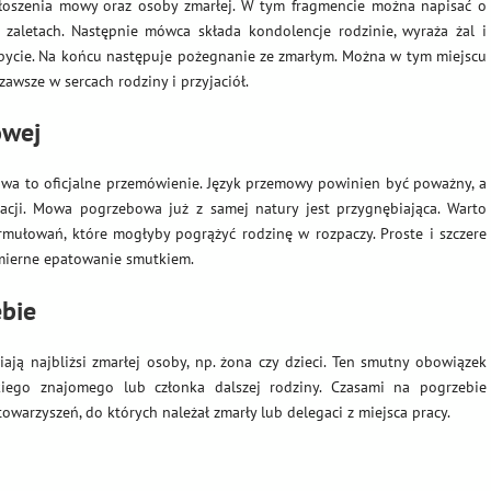
oszenia mowy oraz osoby zmarłej. W tym fragmencie można napisać o
 zaletach. Następnie mówca składa kondolencje rodzinie, wyraża żal i
bycie. Na końcu następuje pożegnanie ze zmarłym. Można w tym miejscu
awsze w sercach rodziny i przyjaciół.
owej
a to oficjalne przemówienie. Język przemowy powinien być poważny, a
cji. Mowa pogrzebowa już z samej natury jest przygnębiająca. Warto
mułowań, które mogłyby pogrążyć rodzinę w rozpaczy. Proste i szczere
dmierne epatowanie smutkiem.
bie
ą najbliżsi zmarłej osoby, np. żona czy dzieci. Ten smutny obowiązek
skiego znajomego lub członka dalszej rodziny. Czasami na pogrzebie
stowarzyszeń, do których należał zmarły lub delegaci z miejsca pracy.