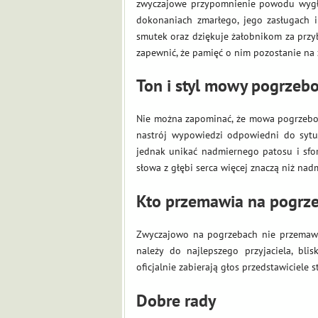
zwyczajowe przypomnienie powodu wygł
dokonaniach zmarłego, jego zasługach i
smutek oraz dziękuje żałobnikom za przy
zapewnić, że pamięć o nim pozostanie na z
Ton i styl mowy pogrzeb
Nie można zapominać, że mowa pogrzebow
nastrój wypowiedzi odpowiedni do sytua
jednak unikać nadmiernego patosu i sfor
słowa z głębi serca więcej znaczą niż na
Kto przemawia na pogrze
Zwyczajowo na pogrzebach nie przemawiaj
należy do najlepszego przyjaciela, bli
oficjalnie zabierają głos przedstawiciele 
Dobre rady