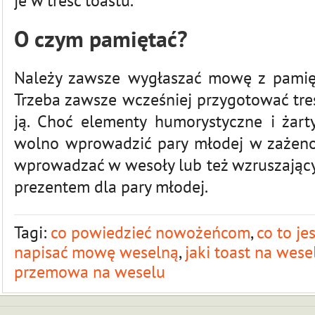
je w treść toastu.
O czym pamiętać?
Należy zawsze wygłaszać mowę z pamięci
Trzeba zawsze wcześniej przygotować tre
ją. Choć elementy humorystyczne i żar
wolno wprowadzić pary młodej w zażen
wprowadzać w wesoły lub też wzruszający
prezentem dla pary młodej.
Tagi:
co powiedzieć nowożeńcom
,
co to j
napisać mowę weselną
,
jaki toast na wese
przemowa na weselu