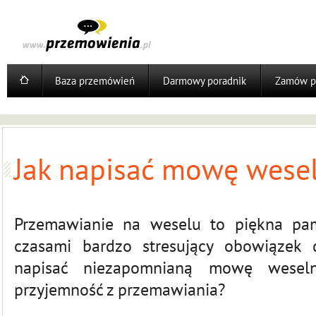
Baza przemówień
Darmowy poradnik
Zamów p
Jak napisać mowę wese
Przemawianie na weselu to piękna pa
czasami bardzo stresujący obowiązek d
napisać niezapomnianą mowę weseln
przyjemność z przemawiania?