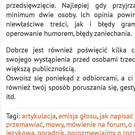
przedsięwzięcie. Najlepiej gdy przyj
minimum dwie osoby. Ich opinia powi
niewłaściwe treści, jak i błędy gram
operowanie humorem, błędy zaniechania.
Dobrze jest również poświęcić kilka 
swojego wystąpienia przed osobami trzec
większą publicznością.
Oswoisz się poniekąd z odbiorcami, a 
również twój sposób poruszania się, ges
itd.
Tagi:
artykulacja
,
emisja głosu
,
jak napisa
przemawiać
,
mowy
,
mówienie na forum
,
o
językowa
,
poradnik
,
porozmawiajmy o ro