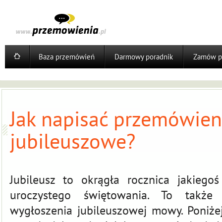
Baza przemówień
Darmowy poradnik
Zamów p
Jak napisać przemówien
jubileuszowe?
Jubileusz to okrągła rocznica jakiego
uroczystego świętowania. To takż
wygłoszenia jubileuszowej mowy. Poniże