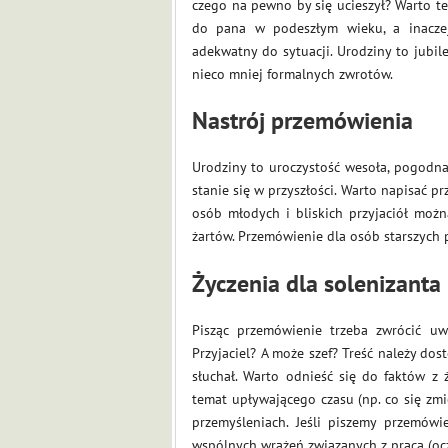
czego na pewno by się ucieszył? Warto t
do pana w podeszłym wieku, a inaczej
adekwatny do sytuacji. Urodziny to jubi
nieco mniej formalnych zwrotów.
Nastrój przemówienia
Urodziny to uroczystość wesoła, pogodna
stanie się w przyszłości. Warto napisać
osób młodych i bliskich przyjaciół moż
żartów. Przemówienie dla osób starszych 
Życzenia dla solenizanta
Pisząc przemówienie trzeba zwrócić uwa
Przyjaciel? A może szef? Treść należy do
słuchał. Warto odnieść się do faktów z 
temat upływającego czasu (np. co się zmi
przemyśleniach. Jeśli piszemy przemówi
wspólnych wrażeń związanych z pracą (oc