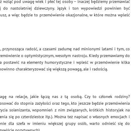
eż wziąć pod uwagę wiek i płeć tej osoby – inaczej będziemy przemawiać
 do nastoletniej dziewczyny. Język i ton wypowiedzi powinien być
leusz, a więc będzie to przemówienie okazjonalne, w które można wpleść
, przynosząca radość, a czasami zadumę nad minionymi latami i tym, co
 przemówienie o optymistycznym, wesołym nastroju. Kiedy przemawiamy do
na postawić na elementy humorystyczne i wpleść w przemówienie kilka
powinno charakteryzować się większą powagą, ale i radością.
gę na relacje, jakie łączą nas z tą osobą. Czy to członek rodziny?
stosować do stopnia zażyłości oraz tego, kto jeszcze będzie przemówienia
życia solenizanta, wspomnień z nim związanych, krótkich historyjek na
enia się po czterdziestce itp.). Można też napisać o własnych emocjach i
enie dla szefa w imieniu większej grupy osób, warto odnieść się do
zywiście pozytywnych).