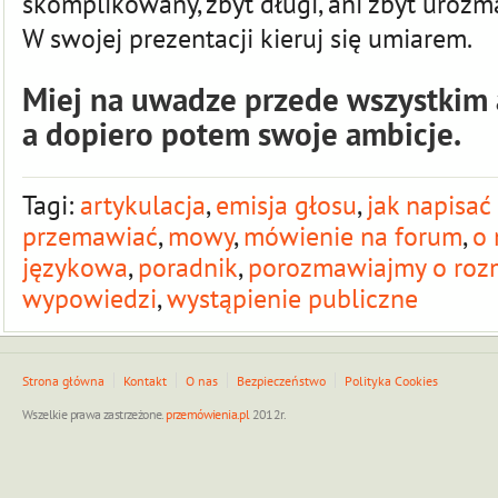
skomplikowany, zbyt długi, ani zbyt urozm
W swojej prezentacji kieruj się umiarem.
Miej na uwadze przede wszystkim 
a dopiero potem swoje ambicje.
Tagi:
artykulacja
,
emisja głosu
,
jak napisa
przemawiać
,
mowy
,
mówienie na forum
,
o
językowa
,
poradnik
,
porozmawiajmy o ro
wypowiedzi
,
wystąpienie publiczne
Strona główna
Kontakt
O nas
Bezpieczeństwo
Polityka Cookies
Wszelkie prawa zastrzeżone.
przemówienia.pl
2012r.